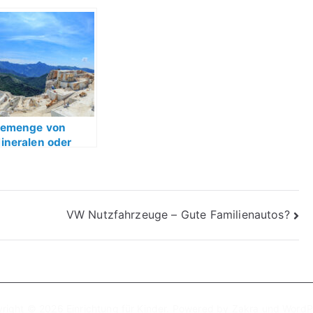
emenge von
ineralen oder
teine der Natur
VW Nutzfahrzeuge – Gute Familienautos?
right © 2026
Einrichtung für Kinder
. Powered by
Zakra
und
WordP