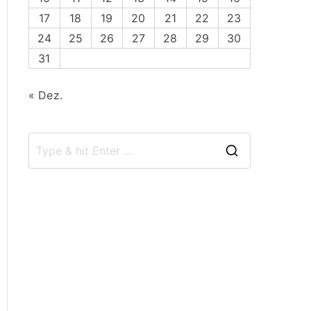
17
18
19
20
21
22
23
24
25
26
27
28
29
30
31
« Dez.
S
e
a
r
c
h
f
o