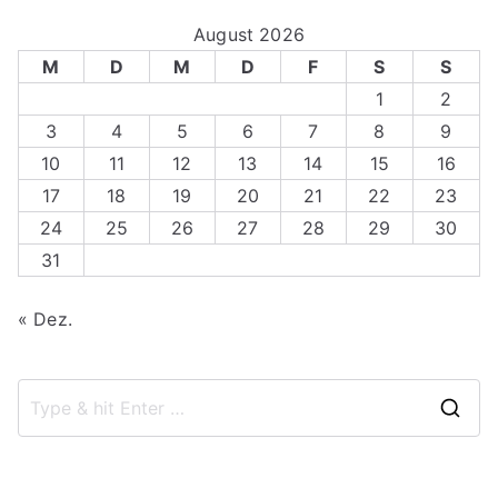
August 2026
M
D
M
D
F
S
S
1
2
3
4
5
6
7
8
9
10
11
12
13
14
15
16
17
18
19
20
21
22
23
24
25
26
27
28
29
30
31
« Dez.
S
e
a